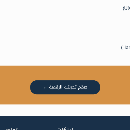
صمّم تجربتك الرقمية ←