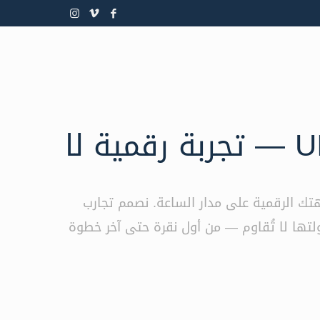
تصميم UI/UX — تجربة رقمية لا
ك الرقمية على مدار الساعة. نصمم تجارب
لتها لا تُقاوم — من أول نقرة حتى آخر خطوة