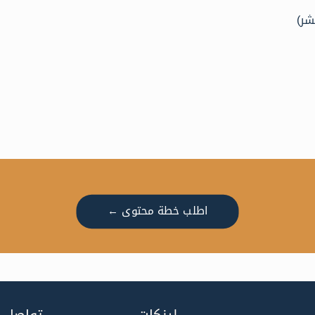
شر)
اطلب خطة محتوى ←