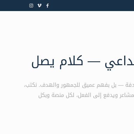
بداعي — كلام يصل
لصدفة — بل بفهم عميق للجمهور والهدف. نكتب،
لمشاعر ويدفع إلى الفعل، لكل منصة وبكل